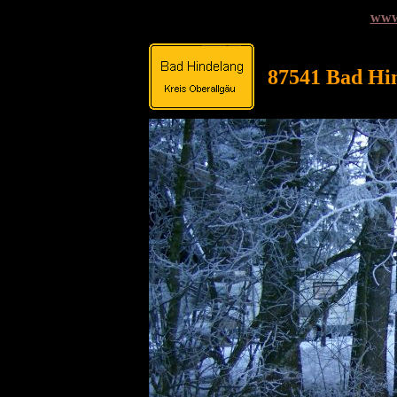
www
87541 Bad Hin