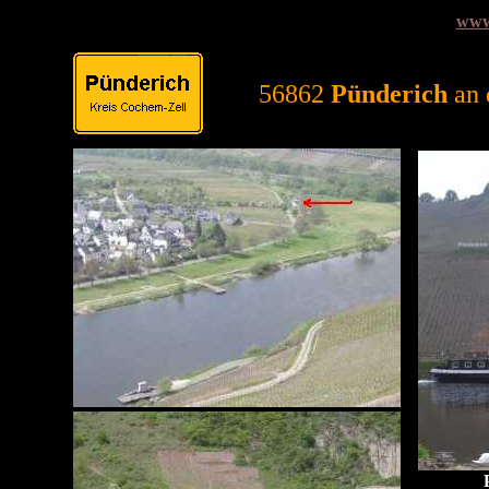
www
56862
Pünderich
an 